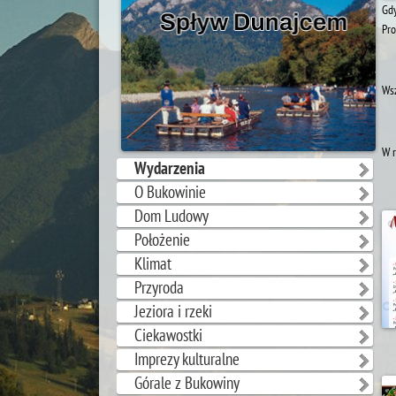
Gdy
Pro
Wsz
W r
Wydarzenia
O Bukowinie
Dom Ludowy
Położenie
Klimat
Przyroda
Jeziora i rzeki
Ciekawostki
Imprezy kulturalne
Górale z Bukowiny