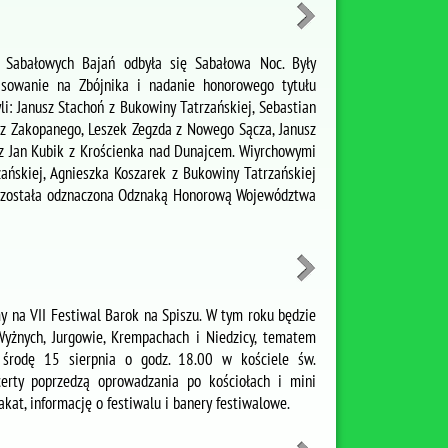
 Sabałowych Bajań odbyła się Sabałowa Noc. Były
pasowanie na Zbójnika i nadanie honorowego tytułu
li: Janusz Stachoń z Bukowiny Tatrzańskiej, Sebastian
 z Zakopanego, Leszek Zegzda z Nowego Sącza, Janusz
az Jan Kubik z Krościenka nad Dunajcem. Wiyrchowymi
zańskiej, Agnieszka Koszarek z Bukowiny Tatrzańskiej
ej została odznaczona Odznaką Honorową Województwa
y na VII Festiwal Barok na Spiszu. W tym roku będzie
yżnych, Jurgowie, Krempachach i Niedzicy, tematem
w środę 15 sierpnia o godz. 18.00 w kościele św.
erty poprzedzą oprowadzania po kościołach i mini
at, informację o festiwalu i banery festiwalowe.