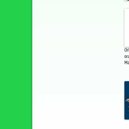
Or
or
Ma