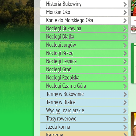
Historia Bukowiny
Morskie Oko
Konie do Morskiego Oka
Noclegi Bukowina
Noclegi Białka
Noclegi Jurgów
Noclegi Brzegi
Noclegi Leśnica
Noclegi Groń
Noclegi Rzepiska
Noclegi Czarna Góra
Termy w Bukowinie
Termy w Białce
Wyciągi narciarskie
Trasy rowerowe
Jazda konna
Karczmy