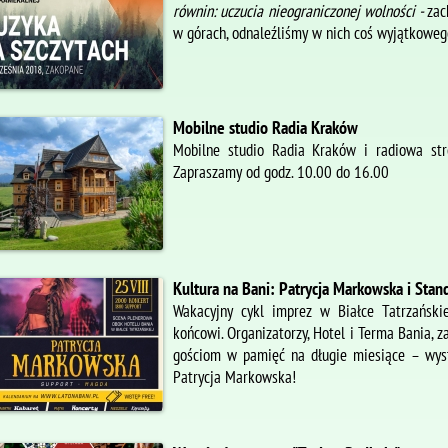
r
ó
wnin: uczucia nieograniczonej wolności -
zac
w górach, odnaleźliśmy w nich coś wyjątkowego
Mobilne studio Radia Kraków
Mobilne studio Radia Kraków i radiowa str
Zapraszamy od godz. 10.00 do 16.00
Kultura na Bani: Patrycja Markowska i Stan
Wakacyjny cykl imprez w Białce Tatrzański
końcowi. Organizatorzy, Hotel i Terma Bania, z
gościom w pamięć na długie miesiące – wyst
Patrycja Markowska!