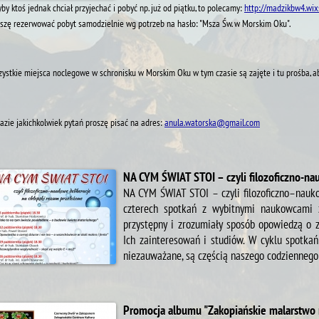
by ktoś jednak chciał przyjechać i pobyć np. już od piątku, to polecamy:
http://madzikbw4.wixs
szę rezerwować pobyt samodzielnie wg potrzeb na hasło: "Msza Św. w Morskim Oku".
ystkie miejsca noclegowe w schronisku w Morskim Oku w tym czasie są zajęte i tu prośba, aby
azie jakichkolwiek pytań proszę pisać na adres:
anula.watorska@gmail.com
NA CYM ŚWIAT STOI – czyli filozoficzno-na
NA CYM ŚWIAT STOI – czyli filozoficzno–nauko
czterech spotkań z wybitnymi naukowcami
przystępny i zrozumiały sposób opowiedzą o z
Ich zainteresowań i studiów. W cyklu spotkań
niezauważane, są częścią naszego codziennego 
Promocja albumu "Zakopiańskie malarstwo n