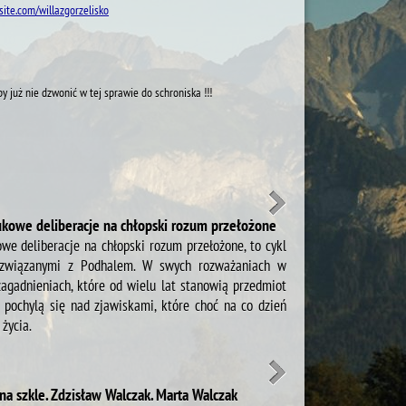
ite.com/willazgorzelisko
 już nie dzwonić w tej sprawie do schroniska !!!
ukowe deliberacje na chłopski rozum przełożone
we deliberacje na chłopski rozum przełożone, to cykl
 związanymi z Podhalem. W swych rozważaniach w
agadnieniach, które od wielu lat stanowią przedmiot
 pochylą się nad zjawiskami, które choć na co dzień
życia.
a szkle. Zdzisław Walczak. Marta Walczak