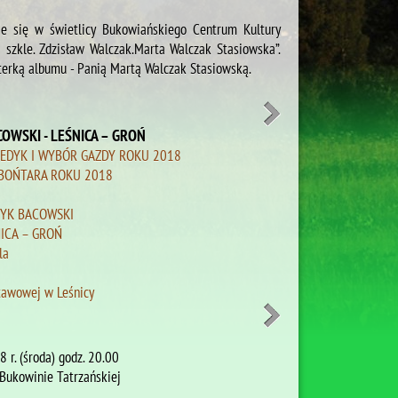
e się w świetlicy Bukowiańskiego Centrum Kultury
szkle. Zdzisław Walczak.Marta Walczak Stasiowska”.
terką albumu - Panią Martą Walczak Stasiowską.
COWSKI - LEŚNICA – GROŃ
REDYK I WYBÓR GAZDY ROKU 2018
BOŃTARA ROKU 2018
WYK BACOWSKI
ICA – GROŃ
la
stawowej w Leśnicy
 r. (środa) godz. 20.00
ukowinie Tatrzańskiej