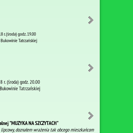
8 r. (środa) godz. 19.00
ukowinie Tatrzańskiej
 r. (środa) godz. 20.00
ukowinie Tatrzańskiej
ralnej "MUZYKA NA SZCZYTACH"
ń lipcowy, doznałem wrażenia tak obcego mieszkań
com