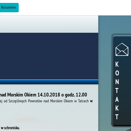
ZAREKLAMUJ SIĘ »
Rozumiem
K
O
N
T
e nad Morskim Okiem 14.10.2018 o godz. 12.00
A
żej od Szczęśliwych Powrotów nad Morskim Okiem w Tatrach
w
K
T
 w schronisku
.