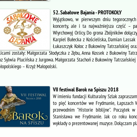
52. Sabałowe Bajania - PROTOKOŁY
Wyjątkowo, w pierwszym dniu tegorocznych
koncerty, ale i ta najważniejsza część – 
Wiyrchowyj Orlicy. Do grona Zbójników dołączy
Karpiel Bułecka z Kościeliska, Damian Lassak
Łukaszczyk Kołoc z Bukowiny Tatrzańskiej or
licami zostały: Małgorzata Słodyczka z Zębu, Anna Kossek z Bukowiny Tatr
az Sylwia Plucińska z Jurgowa. Małgorzata Stachoń z Bukowiny Tatrzański
łopolskiego – Krzyż Małopolski.
VII festiwal Barok na Spiszu 2018
W imieniu fundacji Kulturalny Szlak zapraszam
to pięć koncertów we Frydmanie, Łapszach W
przewodnim "Historie biblijne". Początek 
Stanisława we Frydmanie. Jak co roku konc
wykłady o prezentowanej muzyce. Dołączam plak