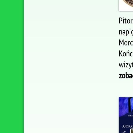
Pito
napi
Morc
Końc
wizy
zobac