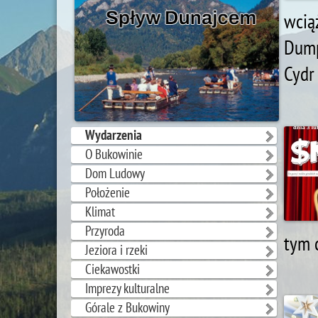
wcią
Dump
Cydr
Wydarzenia
O Bukowinie
Dom Ludowy
Położenie
Klimat
Przyroda
tym 
Jeziora i rzeki
Ciekawostki
Imprezy kulturalne
Górale z Bukowiny