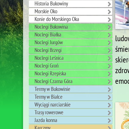
Historia Bukowiny
Morskie Oko
Konie do Morskiego Oka
Noclegi Bukowina
Noclegi Białka
ludo
Noclegi Jurgów
śmie
Noclegi Brzegi
Noclegi Leśnica
skie
Noclegi Groń
zdro
Noclegi Rzepiska
emoc
Noclegi Czarna Góra
Termy w Bukowinie
Termy w Białce
Wyciągi narciarskie
Trasy rowerowe
Jazda konna
Karczmy