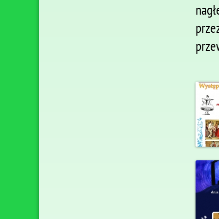
nagł
prz
prze