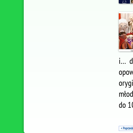
i… d
opow
oryg
młod
do 1
< Poprzed