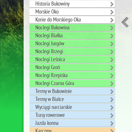
Historia Bukowiny
Morskie Oko
Konie do Morskiego Oka
Noclegi Bukowina
Noclegi Białka
Noclegi Jurgów
Noclegi Brzegi
Noclegi Leśnica
Noclegi Groń
Noclegi Rzepiska
Noclegi Czarna Góra
Termy w Bukowinie
Termy w Białce
Wyciągi narciarskie
Trasy rowerowe
Jazda konna
Karczmy