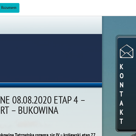
ZAREKLAMUJ SIĘ »
Rozumiem
K
O
N
T
E 08.08.2020 ETAP 4 –
A
RT – BUKOWINA
K
T
ukowina Tatrzańska rozegra się IV – królewski etap 77.