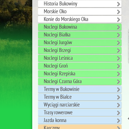
Historia Bukowiny
Morskie Oko
Konie do Morskiego Oka
Noclegi Bukowina
Noclegi Białka
Noclegi Jurgów
Noclegi Brzegi
Noclegi Leśnica
Noclegi Groń
Noclegi Rzepiska
Noclegi Czarna Góra
Termy w Bukowinie
Termy w Białce
Wyciągi narciarskie
Trasy rowerowe
Jazda konna
Karczmy