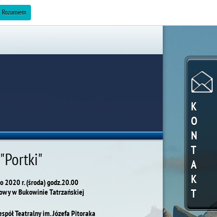
ZAREKLAMUJ SIĘ »
Rozumiem
K
O
N
T
"Portki"
A
K
o 2020 r. (środa) godz.20.00
T
wy w Bukowinie Tatrzańskiej
spół Teatralny im. Józefa Pitoraka