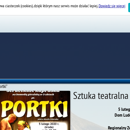
wa ciasteczek (cookies), dzięki którym nasz serwis może działać lepiej.
Dowiedz się więcej
ortki"
Sztuka teatralna 
5 luteg
Dom Ludo
Regionalny Ze