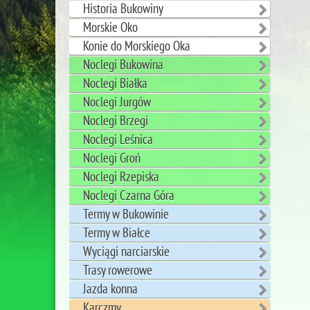
Historia Bukowiny
Morskie Oko
Konie do Morskiego Oka
Noclegi Bukowina
Noclegi Białka
Noclegi Jurgów
Noclegi Brzegi
Noclegi Leśnica
Noclegi Groń
Noclegi Rzepiska
Noclegi Czarna Góra
Termy w Bukowinie
Termy w Białce
Wyciągi narciarskie
Trasy rowerowe
Jazda konna
Karczmy