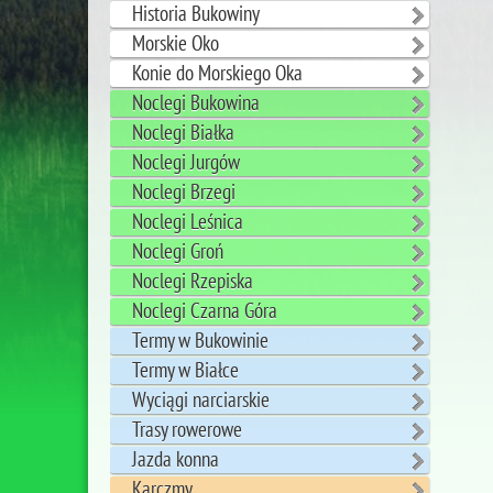
Historia Bukowiny
Morskie Oko
Konie do Morskiego Oka
Noclegi Bukowina
Noclegi Białka
Noclegi Jurgów
Noclegi Brzegi
Noclegi Leśnica
Noclegi Groń
Noclegi Rzepiska
Noclegi Czarna Góra
Termy w Bukowinie
Termy w Białce
Wyciągi narciarskie
Trasy rowerowe
Jazda konna
Karczmy