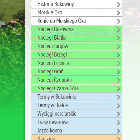
Historia Bukowiny
Morskie Oko
Konie do Morskiego Oka
Noclegi Bukowina
Noclegi Białka
Noclegi Jurgów
Noclegi Brzegi
Noclegi Leśnica
Noclegi Groń
Noclegi Rzepiska
Noclegi Czarna Góra
Termy w Bukowinie
Termy w Białce
Wyciągi narciarskie
Trasy rowerowe
Jazda konna
Karczmy