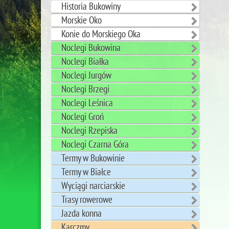
Historia Bukowiny
Morskie Oko
Konie do Morskiego Oka
Noclegi Bukowina
Noclegi Białka
Noclegi Jurgów
Noclegi Brzegi
Noclegi Leśnica
Noclegi Groń
Noclegi Rzepiska
Noclegi Czarna Góra
Termy w Bukowinie
Termy w Białce
Wyciągi narciarskie
Trasy rowerowe
Jazda konna
Karczmy