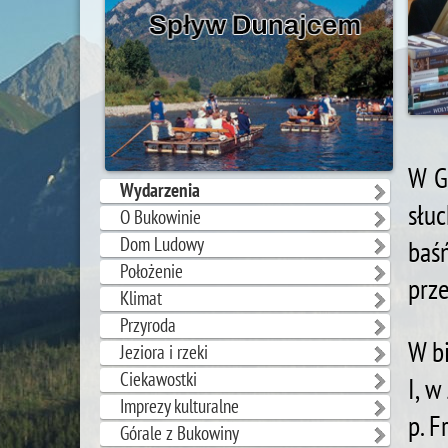
W G
Wydarzenia
słuc
O Bukowinie
Dom Ludowy
baś
Położenie
prze
Klimat
Przyroda
W bi
Jeziora i rzeki
Ciekawostki
I, w
Imprezy kulturalne
p. F
Górale z Bukowiny