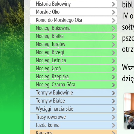
bibl
Historia Bukowiny
Morskie Oko
IV 
Konie do Morskiego Oka
sołt
Noclegi Bukowina
psz
Noclegi Białka
Noclegi Jurgów
otrz
Noclegi Brzegi
Noclegi Leśnica
Wsz
Noclegi Groń
Noclegi Rzepiska
dzię
Noclegi Czarna Góra
Termy w Bukowinie
Termy w Białce
Wyciągi narciarskie
Trasy rowerowe
Jazda konna
Karczmy