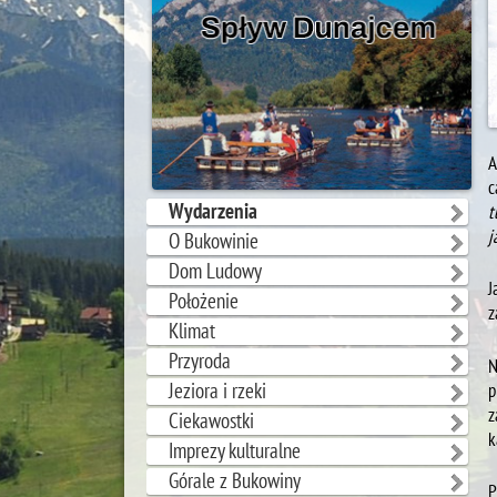
A
c
Wydarzenia
t
j
O Bukowinie
Dom Ludowy
J
Położenie
z
Klimat
Przyroda
N
Jeziora i rzeki
p
z
Ciekawostki
k
Imprezy kulturalne
Górale z Bukowiny
P