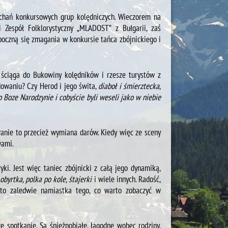
uchań konkursowych grup kolędniczych. Wieczorem na
Zespół Folklorystyczny „MLADOST” z Bułgarii, zaś
zpoczną się zmagania w konkursie tańca zbójnickiego i
ściąga do Bukowiny kolędników i rzesze turystów z
dowaniu? Czy Herod i jego świta,
diaboł i śmierztecka
,
o Boze
Narodzynie i cobyście byli weseli jako w niebie
wanie to przecież wymiana darów. Kiedy więc ze sceny
wami.
ki. Jest więc taniec zbójnicki z całą jego dynamiką,
 obyrtka, polka po kole, śtajerki
i wiele innych. Radość,
o zaledwie namiastka tego, co warto zobaczyć w
spotkanie. Są śnieżnobiałe, łagodne wobec rodziny,