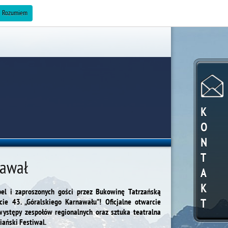
ZAREKLAMUJ SIĘ »
Rozumiem
K
O
N
T
nawał
A
K
el i zaproszonych gości przez Bukowinę Tatrzańską
T
e 43. „Góralskiego Karnawału”! Oficjalne otwarcie
 występy zespołów regionalnych oraz sztuka teatralna
iański Festiwal.