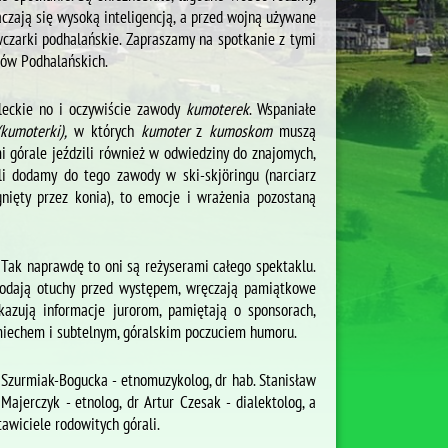
aczają się wysoką inteligencją, a przed wojną używane
owczarki podhalańskie. Zapraszamy na spotkanie z tymi
ów Podhalańskich.
eleckie no i oczywiście zawody
kumoterek
. Wspaniałe
(kumoterki),
w których
kumoter
z
kumoskom
muszą
i górale jeździli również w odwiedziny do znajomych,
li dodamy do tego zawody w ski-skjӧringu (narciarz
ągnięty przez konia), to emocje i wrażenia pozostaną
 Tak naprawdę to oni są reżyserami całego spektaklu.
, dodają otuchy przed występem, wręczają pamiątkowe
ekazują informacje jurorom, pamiętają o sponsorach,
śmiechem i subtelnym, góralskim poczuciem humoru.
 Szurmiak-Bogucka - etnomuzykolog, dr hab. Stanisław
ajerczyk - etnolog, dr Artur Czesak - dialektolog, a
awiciele rodowitych górali.