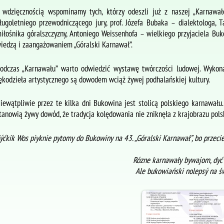
 wdzięcznością wspominamy tych, którzy odeszli już z naszej „Karnawał
ługoletniego przewodniczącego jury, prof. Józefa Bubaka – dialektologa, 
iłośnika góralszczyzny, Antoniego Weissenhofa – wielkiego przyjaciela Buk
iedzą i zaangażowaniem „Góralski Karnawał”.
odczas „Karnawału” warto odwiedzić wystawę twórczości ludowej. Wykon
ękodzieła artystycznego są dowodem wciąż żywej podhalańskiej kultury.
iewątpliwie przez te kilka dni Bukowina jest stolicą polskiego karnawału
tanowią żywy dowód, że tradycja kolędowania nie zniknęła z krajobrazu polsk
ýćkik Wos piyknie pytomy do Bukowiny na 43. „Góralski Karnawał”, bo przeci
Rózne karnawały bywajom, dyć 
Ale bukowiański nolepsý na ś