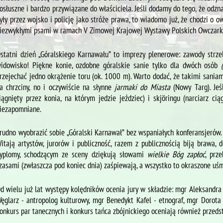
osłuszne i bardzo przywiązane do właściciela. Jeśli dodamy do tego, że odzn
yły przez wojsko i policję jako stróże prawa, to wiadomo już, że chodzi o 
iezwykłymi psami w ramach V Zimowej Krajowej Wystawy Polskich Owczark
statni dzień „Góralskiego Karnawału” to imprezy plenerowe: zawody strz
idowisko! Piękne konie, ozdobne góralskie sanie tylko dla dwóch osób
rzejechać jedno okrążenie toru (ok. 1000 m). Warto dodać, że takimi saniam
a chrzciny, no i oczywiście na słynne
jarmaki do Miasta
(Nowy Targ). Jeś
iągnięty przez konia, na którym jedzie jeździec) i skjӧringu (narciarz ci
iezapomniane.
rudno wyobrazić sobie „Góralski Karnawał” bez wspaniałych konferansjerów.
itają artystów, jurorów i publiczność, razem z publicznością biją brawa
yplomy, schodzącym ze sceny dziękują słowami
wielkie Bóg zapłoć
, prz
zasami (zwłaszcza pod koniec dnia) zaśpiewają, a wszystko to okraszone u
d wielu już lat występy kolędników ocenia jury w składzie: mgr Aleksandra
ęglarz - antropolog kulturowy, mgr Benedykt Kafel - etnograf, mgr Dorota M
onkurs par tanecznych i konkurs tańca zbójnickiego oceniają również przedst