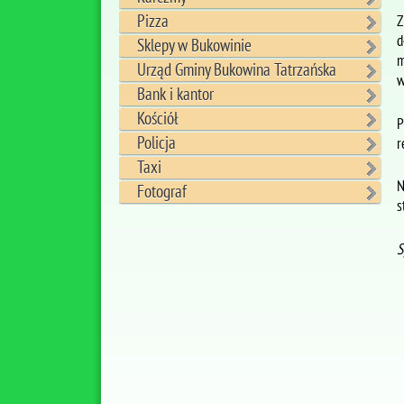
Pizza
Z
d
Sklepy w Bukowinie
m
Urząd Gminy Bukowina Tatrzańska
w
Bank i kantor
Kościół
P
Policja
r
Taxi
N
Fotograf
s
S