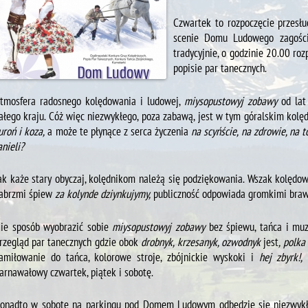
Czwartek to rozpoczęcie przesł
scenie Domu Ludowego zagości 
tradycyjnie, o godzinie 20.00 ro
popisie par tanecznych.
tmosfera radosnego kolędowania i ludowej,
miysopustowyj zobawy
od lat 
ałego kraju. Cóż więc niezwykłego, poza zabawą, jest w tym góralskim kolę
uroń i koza,
a może te płynące z serca życzenia
na scyńście, na zdrowie, na t
anieli?
ak każe stary obyczaj, kolędnikom należą się podziękowania. Wszak kolędo
abrzmi śpiew
za kolynde
dziynkujymy,
publiczność odpowiada gromkimi bra
ie sposób wyobrazić sobie
miysopustowyj zobawy
bez śpiewu, tańca i muzy
rzegląd par tanecznych gdzie obok
drobnyk,
krzesanyk, ozwodnyk
jest
, polka
amiłowanie do tańca, kolorowe stroje, zbójnickie wyskoki i
hej zbyrk!,
t
arnawałowy czwartek, piątek i sobotę.
onadto w sobotę na parkingu pod Domem Ludowym odbędzie się niezwykłe 