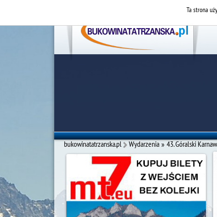
Ta strona uży
bukowinatatrzanska.pl
Wydarzenia
»
43. Góralski Karnaw