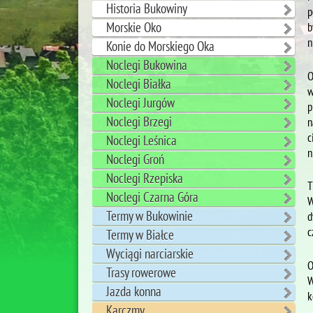
Historia Bukowiny
p
Morskie Oko
b
n
Konie do Morskiego Oka
Noclegi Bukowina
O
Noclegi Białka
w
Noclegi Jurgów
p
Noclegi Brzegi
n
c
Noclegi Leśnica
n
Noclegi Groń
Noclegi Rzepiska
T
Noclegi Czarna Góra
W
Termy w Bukowinie
d
c
Termy w Białce
Wyciągi narciarskie
O
Trasy rowerowe
W
Jazda konna
k
Karczmy