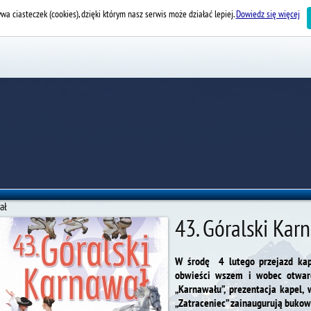
wa ciasteczek (cookies), dzięki którym nasz serwis może działać lepiej.
Dowiedz się więcej
ał
43. Góralski Kar
W środę 4 lutego przejazd kap
obwieści wszem i wobec otwarci
„Karnawału”, prezentacja kapel,
„Zatraceniec” zainaugurują bukow