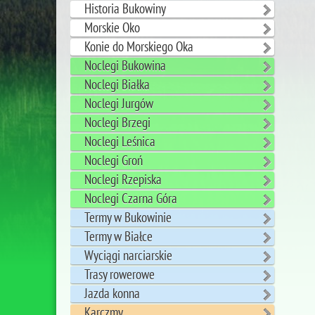
Historia Bukowiny
Morskie Oko
Konie do Morskiego Oka
Noclegi Bukowina
Noclegi Białka
Noclegi Jurgów
Noclegi Brzegi
Noclegi Leśnica
Noclegi Groń
Noclegi Rzepiska
Noclegi Czarna Góra
Termy w Bukowinie
Termy w Białce
Wyciągi narciarskie
Trasy rowerowe
Jazda konna
Karczmy