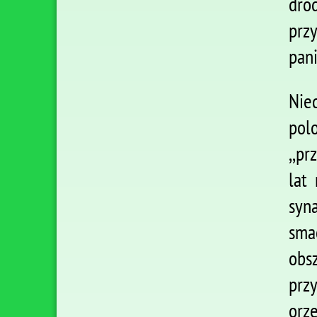
dro
prz
pani
Nie
pol
,,p
lat
syn
smac
obs
prz
orz