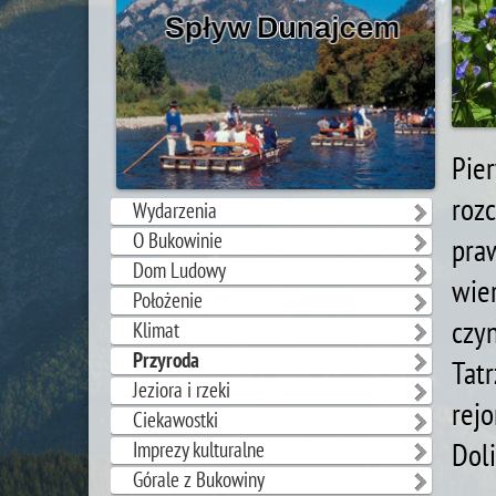
Pie
roz
Wydarzenia
O Bukowinie
pra
Dom Ludowy
wie
Położenie
czy
Klimat
Przyroda
Tat
Jeziora i rzeki
rej
Ciekawostki
Dol
Imprezy kulturalne
Górale z Bukowiny