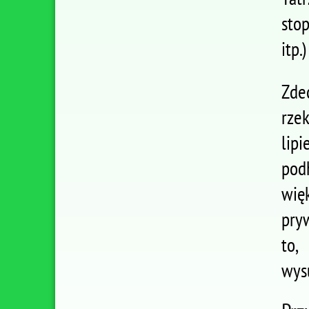
sto
itp.
Zde
rze
lip
pod
wię
pry
to,
wys