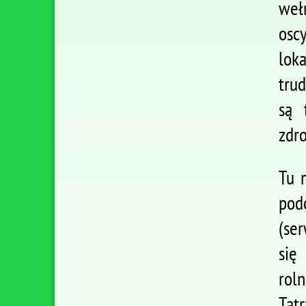
weł
osc
lok
trud
są 
zdr
Tu 
pod
(ser
się
rol
Tat