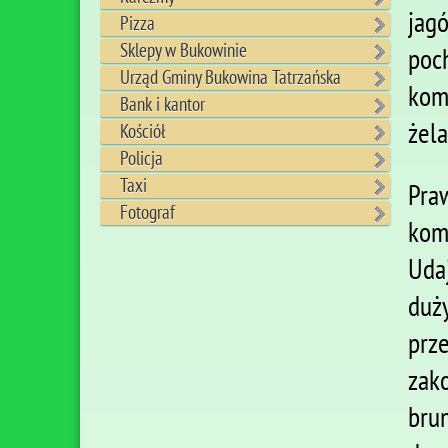
jag
Pizza
Sklepy w Bukowinie
poc
Urząd Gminy Bukowina Tatrzańska
komp
Bank i kantor
żela
Kościół
Policja
Taxi
Pra
Fotograf
kom
Uda
duż
prz
zak
bru