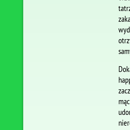
tat
zak
wyd
otr
sam
Dok
hap
zac
mąc
udo
nier