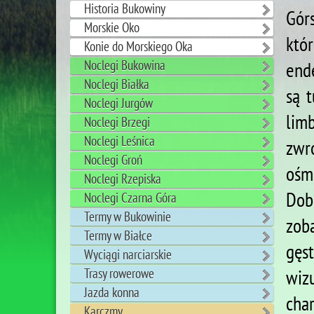
Historia Bukowiny
Górs
Morskie Oko
któ
Konie do Morskiego Oka
Noclegi Bukowina
end
Noclegi Białka
są t
Noclegi Jurgów
limb
Noclegi Brzegi
Noclegi Leśnica
zwr
Noclegi Groń
ośm
Noclegi Rzepiska
Dob
Noclegi Czarna Góra
Termy w Bukowinie
zob
Termy w Białce
gęs
Wyciągi narciarskie
wiz
Trasy rowerowe
Jazda konna
cha
Karczmy